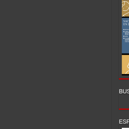
BU
ESP