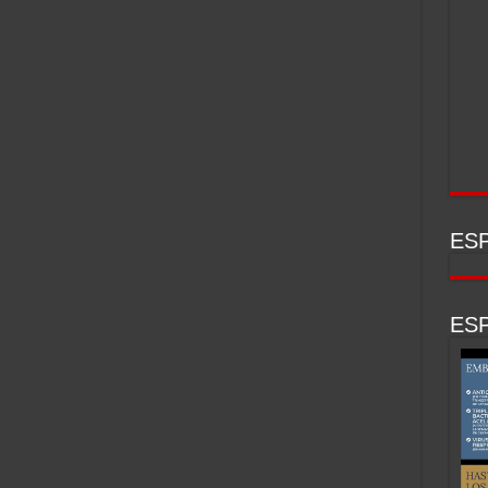
ESP
ESP