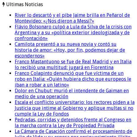
Ultimas Noticias
River lo descartó y el pibe Jaime brilla en Peñarol de
Montevideo: «¿Nos dieron a Messi?»
Flávio Bolsonaro culpó a Lula da Silva de la crisis con
Argentina y a su «política exterior ideologizada y de
confrontación»
Camilota presentó a su nueva novia y contó su
historia de amor: «Hoy, por fin, podemos dejar de
escondernos»
Franco Mastantuono se fue de Real Madrid y en Italia
lo recibió una multitud: jugará en Fiorentina
Franco Colapinto denunció que fue víctima de un
robo en Italia: «Quién hubiera dicho que europeos le
iban a robar a un latino»
Dolor en Chubut: murió el intendente de Gaiman en
medio de una operación
Escala el conflicto universitario: los rectores piden a la
Justicia que intime al Gobierno y aplique multas si no
cumple la Ley de Fondos
Pedradas, corridas y detenidos frente al Congreso en
la marcha contra la Ley de Propiedad Privada
La Cámara de Casación confirmó el procesamiento de