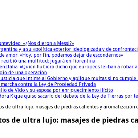
Montevideo: «¿Nos dieron a Messi?»
Argentina y a su «política exterior ideologizada y de confrontac
 de amor: «Hoy, por fin, podemos dejar de escondernos»
 recibió una multitud: jugará en Fiorentina
n Italia: «Quién hubiera dicho que europeos le iban a robar a
dio de una operación
la Justicia que intime al Gobierno y aplique multas si no cumple
a marcha contra la Ley de Propiedad Privada
io de Vido y su esposa por enriquecimiento ilícito
ora K que quiso sacarlo del debate de la Ley de Tierras por 
s de ultra lujo: masajes de piedras calientes y aromatización c
os de ultra lujo: masajes de piedras c