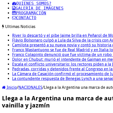
QUIENES SOMOS?
GALERÍA DE IMÁGENES
PROGRAMACIÓN
CONTACTO
Ultimas Noticias
River lo descartó y el pibe Jaime brilla en Peñarol de 
Flávio Bolsonaro culpó a Lula da Silva de la crisis con 
Camilota presentó a su nueva novia y contó su historia
Franco Mastantuono se fue de Real Madrid y en Italia lo
Franco Colapinto denunció que fue víctima de un robo e
Dolor en Chubut: murió el intendente de Gaiman en me
Escala el conflicto universitario: los rectores piden a 
Pedradas, corridas y detenidos frente al Congreso en l
La Cámara de Casación confirmó el procesamiento de Jul
La contundente respuesta de Benegas Lynch a una senad
Inicio
/
NACIONALES
/
Llega a la Argentina una marca de auto
Llega a la Argentina una marca de aut
vainilla y jazmín