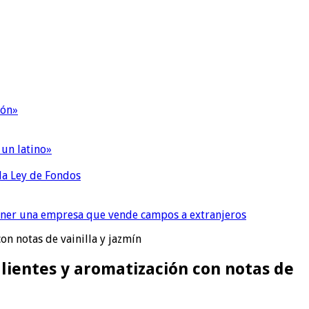
ión»
 un latino»
 la Ley de Fondos
tener una empresa que vende campos a extranjeros
on notas de vainilla y jazmín
alientes y aromatización con notas de