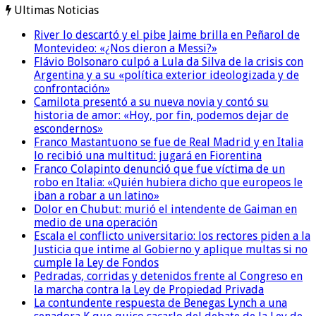
Ultimas Noticias
River lo descartó y el pibe Jaime brilla en Peñarol de
Montevideo: «¿Nos dieron a Messi?»
Flávio Bolsonaro culpó a Lula da Silva de la crisis con
Argentina y a su «política exterior ideologizada y de
confrontación»
Camilota presentó a su nueva novia y contó su
historia de amor: «Hoy, por fin, podemos dejar de
escondernos»
Franco Mastantuono se fue de Real Madrid y en Italia
lo recibió una multitud: jugará en Fiorentina
Franco Colapinto denunció que fue víctima de un
robo en Italia: «Quién hubiera dicho que europeos le
iban a robar a un latino»
Dolor en Chubut: murió el intendente de Gaiman en
medio de una operación
Escala el conflicto universitario: los rectores piden a la
Justicia que intime al Gobierno y aplique multas si no
cumple la Ley de Fondos
Pedradas, corridas y detenidos frente al Congreso en
la marcha contra la Ley de Propiedad Privada
La contundente respuesta de Benegas Lynch a una