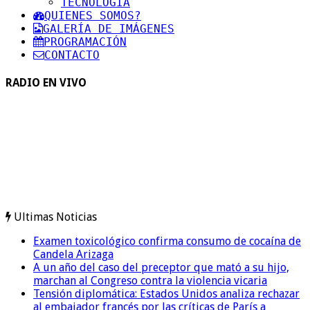
TECNOLOGIA
QUIENES SOMOS?
GALERÍA DE IMÁGENES
PROGRAMACIÓN
CONTACTO
RADIO EN VIVO
Ultimas Noticias
Examen toxicológico confirma consumo de cocaína de
Candela Arizaga
A un año del caso del preceptor que mató a su hijo,
marchan al Congreso contra la violencia vicaria
Tensión diplomática: Estados Unidos analiza rechazar
al embajador francés por las críticas de París a