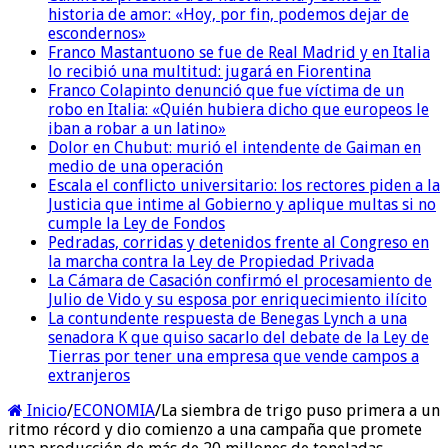
historia de amor: «Hoy, por fin, podemos dejar de
escondernos»
Franco Mastantuono se fue de Real Madrid y en Italia
lo recibió una multitud: jugará en Fiorentina
Franco Colapinto denunció que fue víctima de un
robo en Italia: «Quién hubiera dicho que europeos le
iban a robar a un latino»
Dolor en Chubut: murió el intendente de Gaiman en
medio de una operación
Escala el conflicto universitario: los rectores piden a la
Justicia que intime al Gobierno y aplique multas si no
cumple la Ley de Fondos
Pedradas, corridas y detenidos frente al Congreso en
la marcha contra la Ley de Propiedad Privada
La Cámara de Casación confirmó el procesamiento de
Julio de Vido y su esposa por enriquecimiento ilícito
La contundente respuesta de Benegas Lynch a una
senadora K que quiso sacarlo del debate de la Ley de
Tierras por tener una empresa que vende campos a
extranjeros
Inicio
/
ECONOMIA
/
La siembra de trigo puso primera a un
ritmo récord y dio comienzo a una campaña que promete