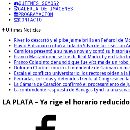
QUIENES SOMOS?
GALERÍA DE IMÁGENES
PROGRAMACIÓN
CONTACTO
Ultimas Noticias
River lo descartó y el pibe Jaime brilla en Peñarol de 
Flávio Bolsonaro culpó a Lula da Silva de la crisis con 
Camilota presentó a su nueva novia y contó su historia
Franco Mastantuono se fue de Real Madrid y en Italia lo
Franco Colapinto denunció que fue víctima de un robo e
Dolor en Chubut: murió el intendente de Gaiman en me
Escala el conflicto universitario: los rectores piden a 
Pedradas, corridas y detenidos frente al Congreso en l
La Cámara de Casación confirmó el procesamiento de Jul
La contundente respuesta de Benegas Lynch a una senad
LA PLATA – Ya rige el horario reducid