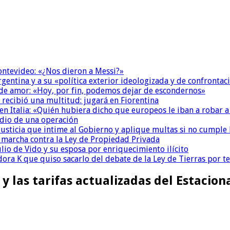
Montevideo: «¿Nos dieron a Messi?»
Argentina y a su «política exterior ideologizada y de confrontac
 de amor: «Hoy, por fin, podemos dejar de escondernos»
 recibió una multitud: jugará en Fiorentina
n Italia: «Quién hubiera dicho que europeos le iban a robar a
dio de una operación
la Justicia que intime al Gobierno y aplique multas si no cumple
a marcha contra la Ley de Propiedad Privada
io de Vido y su esposa por enriquecimiento ilícito
ora K que quiso sacarlo del debate de la Ley de Tierras por 
o y las tarifas actualizadas del Estaci