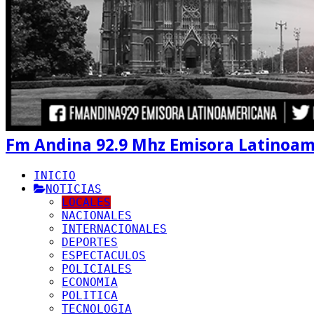
Fm Andina 92.9 Mhz Emisora Latinoa
INICIO
NOTICIAS
LOCALES
NACIONALES
INTERNACIONALES
DEPORTES
ESPECTACULOS
POLICIALES
ECONOMIA
POLITICA
TECNOLOGIA