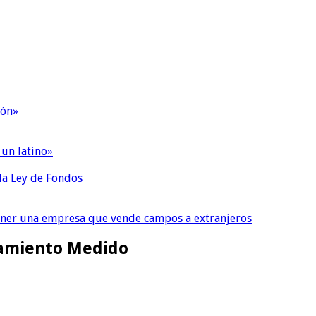
ión»
 un latino»
 la Ley de Fondos
tener una empresa que vende campos a extranjeros
onamiento Medido