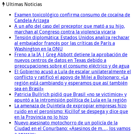
Ultimas Noticias
Examen toxicológico confirma consumo de cocaína de
Candela Arizaga
A un año del caso del preceptor que mató a su hijo,
marchan al Congreso contra la violencia vicaria
Tensión diplomática: Estados Unidos analiza rechazar
al embajador francés por las críticas de París a
Washington en la ONU
Freno a la IA | Greg Abbott detiene la aprobación de
nuevos centros de datos en Texas debido a
preocupaciones sobre el consumo eléctrico y de agua
El Gobierno acusó a Lula de escalar unilateralmente el
conflicto y ratificó el apoyo de Milei a Bolsonaro: «La
región está cambiando y esperamos que así también
sea en Brasil»
Patricia Bullrich pidió que Brasil «no se victimice» y
apuntó a la intromisión política de Lula en la región
La amenaza de Quintela de expropiar empresas hizo
ruido en el peronismo: Kicillof se despega y dice que
en la Provincia no lo hizo
Nuevo asesinato motochorro de un policía de la
Ciudad en el Conurbano: «Asesinos de m…, los vamos