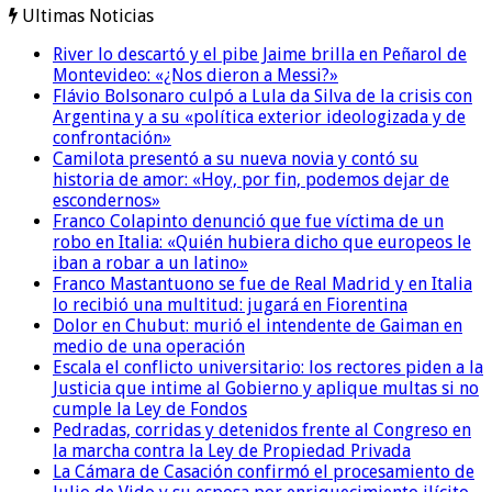
Ultimas Noticias
River lo descartó y el pibe Jaime brilla en Peñarol de
Montevideo: «¿Nos dieron a Messi?»
Flávio Bolsonaro culpó a Lula da Silva de la crisis con
Argentina y a su «política exterior ideologizada y de
confrontación»
Camilota presentó a su nueva novia y contó su
historia de amor: «Hoy, por fin, podemos dejar de
escondernos»
Franco Colapinto denunció que fue víctima de un
robo en Italia: «Quién hubiera dicho que europeos le
iban a robar a un latino»
Franco Mastantuono se fue de Real Madrid y en Italia
lo recibió una multitud: jugará en Fiorentina
Dolor en Chubut: murió el intendente de Gaiman en
medio de una operación
Escala el conflicto universitario: los rectores piden a la
Justicia que intime al Gobierno y aplique multas si no
cumple la Ley de Fondos
Pedradas, corridas y detenidos frente al Congreso en
la marcha contra la Ley de Propiedad Privada
La Cámara de Casación confirmó el procesamiento de