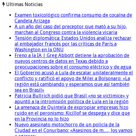
Ultimas Noticias
Examen toxicológico confirma consumo de cocaína de
Candela Arizaga
A un año del caso del preceptor que mató a su hijo,
marchan al Congreso contra la violencia vicaria
Tensión diplomática: Estados Unidos analiza rechazar
al embajador francés por las críticas de París a
Washington en la ONU
Freno a la IA | Greg Abbott detiene la aprobación de
nuevos centros de datos en Texas debido a
preocupaciones sobre el consumo eléctrico y de agua
El Gobierno acusó a Lula de escalar unilateralmente el
conflicto y ratificó el apoyo de Milei a Bolsonaro: «La
región está cambiando y esperamos que así también
sea en Brasil»
Patricia Bullrich pidió que Brasil «no se victimice» y
apuntó a la intromisión política de Lula en la región
La amenaza de Quintela de expropiar empresas hizo
ruido en el peronismo: Kicillof se despega y dice que
en la Provincia no lo hizo
Nuevo asesinato motochorro de un policía de la
Ciudad en el Conurbano: «Asesinos de m…, los vamos