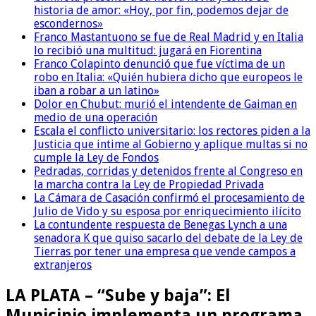
historia de amor: «Hoy, por fin, podemos dejar de
escondernos»
Franco Mastantuono se fue de Real Madrid y en Italia
lo recibió una multitud: jugará en Fiorentina
Franco Colapinto denunció que fue víctima de un
robo en Italia: «Quién hubiera dicho que europeos le
iban a robar a un latino»
Dolor en Chubut: murió el intendente de Gaiman en
medio de una operación
Escala el conflicto universitario: los rectores piden a la
Justicia que intime al Gobierno y aplique multas si no
cumple la Ley de Fondos
Pedradas, corridas y detenidos frente al Congreso en
la marcha contra la Ley de Propiedad Privada
La Cámara de Casación confirmó el procesamiento de
Julio de Vido y su esposa por enriquecimiento ilícito
La contundente respuesta de Benegas Lynch a una
senadora K que quiso sacarlo del debate de la Ley de
Tierras por tener una empresa que vende campos a
extranjeros
LA PLATA – “Sube y baja”: El
Municipio implementa un programa