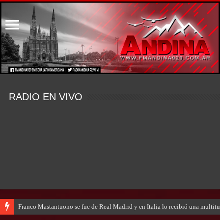
RADIO EN VIVO
Franco Mastantuono se fue de Real Madrid y en Italia lo recibió una multitu