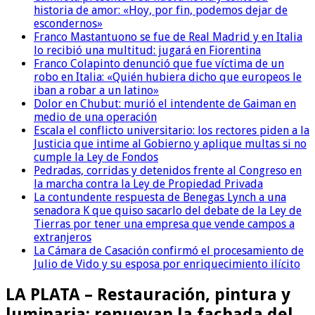
historia de amor: «Hoy, por fin, podemos dejar de
escondernos»
Franco Mastantuono se fue de Real Madrid y en Italia
lo recibió una multitud: jugará en Fiorentina
Franco Colapinto denunció que fue víctima de un
robo en Italia: «Quién hubiera dicho que europeos le
iban a robar a un latino»
Dolor en Chubut: murió el intendente de Gaiman en
medio de una operación
Escala el conflicto universitario: los rectores piden a la
Justicia que intime al Gobierno y aplique multas si no
cumple la Ley de Fondos
Pedradas, corridas y detenidos frente al Congreso en
la marcha contra la Ley de Propiedad Privada
La contundente respuesta de Benegas Lynch a una
senadora K que quiso sacarlo del debate de la Ley de
Tierras por tener una empresa que vende campos a
extranjeros
La Cámara de Casación confirmó el procesamiento de
Julio de Vido y su esposa por enriquecimiento ilícito
LA PLATA – Restauración, pintura y
luminaria: renuevan la fachada del