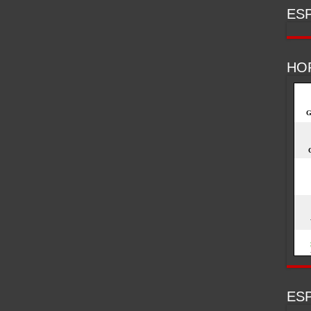
ESP
HO
ESP