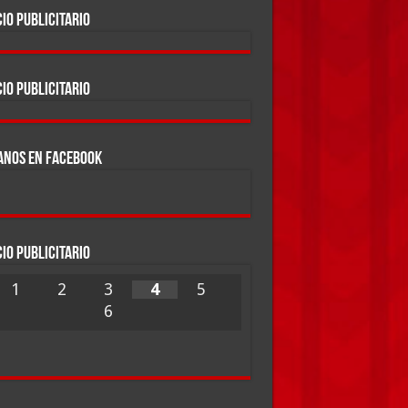
IO PUBLICITARIO
IO PUBLICITARIO
ANOS EN FACEBOOK
IO PUBLICITARIO
1
2
3
4
5
6