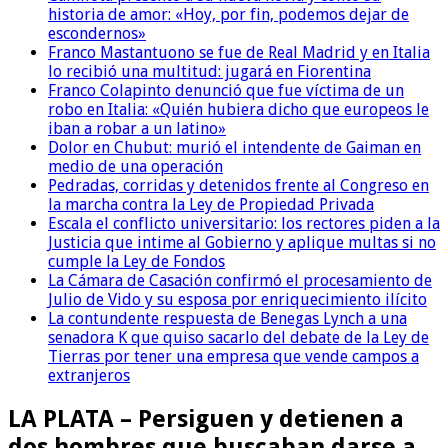
historia de amor: «Hoy, por fin, podemos dejar de
escondernos»
Franco Mastantuono se fue de Real Madrid y en Italia
lo recibió una multitud: jugará en Fiorentina
Franco Colapinto denunció que fue víctima de un
robo en Italia: «Quién hubiera dicho que europeos le
iban a robar a un latino»
Dolor en Chubut: murió el intendente de Gaiman en
medio de una operación
Pedradas, corridas y detenidos frente al Congreso en
la marcha contra la Ley de Propiedad Privada
Escala el conflicto universitario: los rectores piden a la
Justicia que intime al Gobierno y aplique multas si no
cumple la Ley de Fondos
La Cámara de Casación confirmó el procesamiento de
Julio de Vido y su esposa por enriquecimiento ilícito
La contundente respuesta de Benegas Lynch a una
senadora K que quiso sacarlo del debate de la Ley de
Tierras por tener una empresa que vende campos a
extranjeros
LA PLATA – Persiguen y detienen a
dos hombres que buscaban darse a