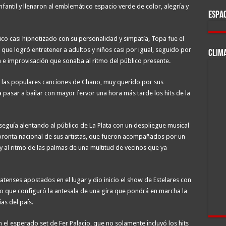
nfantil y llenaron al emblemático espacio verde de color, alegría y
ESPAC
ico casi hipnotizado con su personalidad y simpatía, Topa fue el
que logró entretener a adultos y niños casi por igual, seguido por
CLIM
 improvisación que sonaba al ritmo del público presente.
r las populares canciones de Chano, muy querido por sus
pasar a bailar con mayor fervor una hora más tarde los hits de la
seguía alentando al público de La Plata con un despliegue musical
pronta nacional de sus artistas, que fueron acompañados por un
 al ritmo de las palmas de una multitud de vecinos que ya
latenses apostados en el lugar y dio inicio el show de Estelares con
lo que configuró la antesala de una gira que pondrá en marcha la
as del país.
 el esperado set de Fer Palacio, que no solamente incluyó los hits