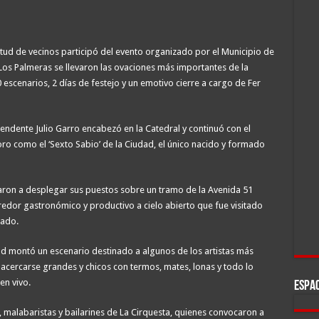
ud de vecinos participó del evento organizado por el Municipio de
 Los Palmeras se llevaron las ovaciones más importantes de la
0 escenarios, 2 días de festejo y un emotivo cierre a cargo de Fer
intendente Julio Garro encabezó en la Catedral y continuó con el
o como el ‘Sexto Sabio’ de la Ciudad, el único nacido y formado
ron a desplegar sus puestos sobre un tramo de la Avenida 51
redor gastronómico y productivo a cielo abierto que fue visitado
bado.
ad montó un escenario destinado a algunos de los artistas más
cercarse grandes y chicos con termos, mates, lonas y todo lo
en vivo.
ESPAC
 malabaristas y bailarines de La Cirquesta, quienes convocaron a