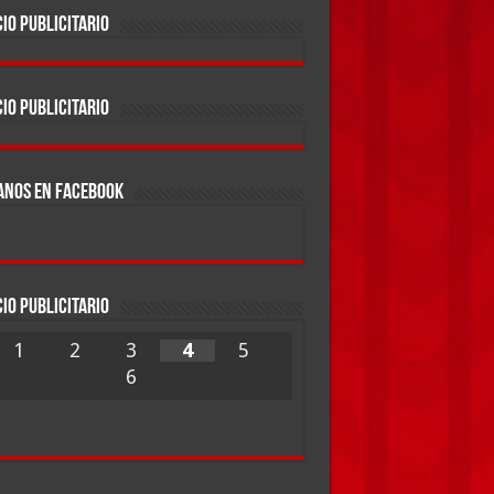
IO PUBLICITARIO
IO PUBLICITARIO
ANOS EN FACEBOOK
IO PUBLICITARIO
1
2
3
4
5
6