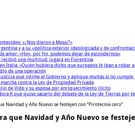
Montevideo: «¿Nos dieron a Messi?»
Argentina y a su «política exterior ideologizada y de confrontac
 de amor: «Hoy, por fin, podemos dejar de escondernos»
 recibió una multitud: jugará en Fiorentina
n Italia: «Quién hubiera dicho que europeos le iban a robar a
dio de una operación
la Justicia que intime al Gobierno y aplique multas si no cumple
a marcha contra la Ley de Propiedad Privada
io de Vido y su esposa por enriquecimiento ilícito
ora K que quiso sacarlo del debate de la Ley de Tierras por 
 Navidad y Año Nuevo se festejen con “Pirotecnia cero”
a que Navidad y Año Nuevo se festejen