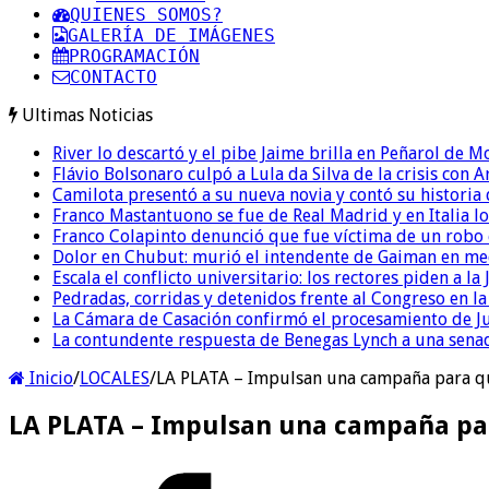
QUIENES SOMOS?
GALERÍA DE IMÁGENES
PROGRAMACIÓN
CONTACTO
Ultimas Noticias
River lo descartó y el pibe Jaime brilla en Peñarol de 
Flávio Bolsonaro culpó a Lula da Silva de la crisis con 
Camilota presentó a su nueva novia y contó su historia
Franco Mastantuono se fue de Real Madrid y en Italia lo
Franco Colapinto denunció que fue víctima de un robo e
Dolor en Chubut: murió el intendente de Gaiman en me
Escala el conflicto universitario: los rectores piden a 
Pedradas, corridas y detenidos frente al Congreso en l
La Cámara de Casación confirmó el procesamiento de Jul
La contundente respuesta de Benegas Lynch a una senad
Inicio
/
LOCALES
/
LA PLATA – Impulsan una campaña para que
LA PLATA – Impulsan una campaña par