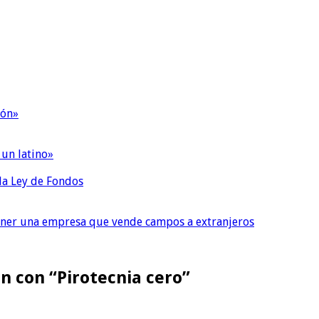
ión»
 un latino»
 la Ley de Fondos
tener una empresa que vende campos a extranjeros
 con “Pirotecnia cero”