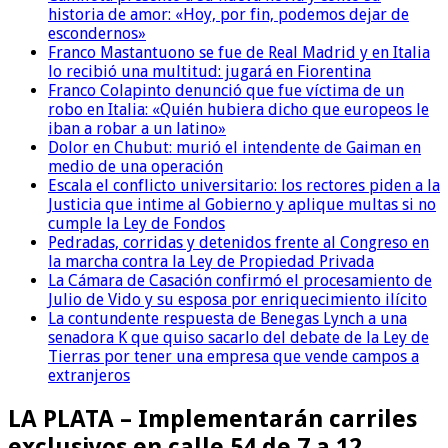
historia de amor: «Hoy, por fin, podemos dejar de
escondernos»
Franco Mastantuono se fue de Real Madrid y en Italia
lo recibió una multitud: jugará en Fiorentina
Franco Colapinto denunció que fue víctima de un
robo en Italia: «Quién hubiera dicho que europeos le
iban a robar a un latino»
Dolor en Chubut: murió el intendente de Gaiman en
medio de una operación
Escala el conflicto universitario: los rectores piden a la
Justicia que intime al Gobierno y aplique multas si no
cumple la Ley de Fondos
Pedradas, corridas y detenidos frente al Congreso en
la marcha contra la Ley de Propiedad Privada
La Cámara de Casación confirmó el procesamiento de
Julio de Vido y su esposa por enriquecimiento ilícito
La contundente respuesta de Benegas Lynch a una
senadora K que quiso sacarlo del debate de la Ley de
Tierras por tener una empresa que vende campos a
extranjeros
LA PLATA – Implementarán carriles
exclusivos en calle 54 de 7 a 12