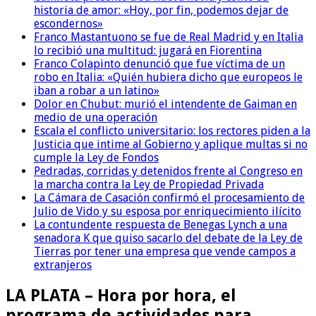
historia de amor: «Hoy, por fin, podemos dejar de
escondernos»
Franco Mastantuono se fue de Real Madrid y en Italia
lo recibió una multitud: jugará en Fiorentina
Franco Colapinto denunció que fue víctima de un
robo en Italia: «Quién hubiera dicho que europeos le
iban a robar a un latino»
Dolor en Chubut: murió el intendente de Gaiman en
medio de una operación
Escala el conflicto universitario: los rectores piden a la
Justicia que intime al Gobierno y aplique multas si no
cumple la Ley de Fondos
Pedradas, corridas y detenidos frente al Congreso en
la marcha contra la Ley de Propiedad Privada
La Cámara de Casación confirmó el procesamiento de
Julio de Vido y su esposa por enriquecimiento ilícito
La contundente respuesta de Benegas Lynch a una
senadora K que quiso sacarlo del debate de la Ley de
Tierras por tener una empresa que vende campos a
extranjeros
LA PLATA – Hora por hora, el
programa de actividades para