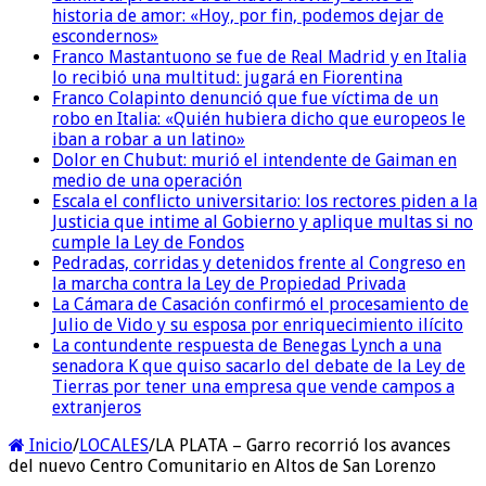
historia de amor: «Hoy, por fin, podemos dejar de
escondernos»
Franco Mastantuono se fue de Real Madrid y en Italia
lo recibió una multitud: jugará en Fiorentina
Franco Colapinto denunció que fue víctima de un
robo en Italia: «Quién hubiera dicho que europeos le
iban a robar a un latino»
Dolor en Chubut: murió el intendente de Gaiman en
medio de una operación
Escala el conflicto universitario: los rectores piden a la
Justicia que intime al Gobierno y aplique multas si no
cumple la Ley de Fondos
Pedradas, corridas y detenidos frente al Congreso en
la marcha contra la Ley de Propiedad Privada
La Cámara de Casación confirmó el procesamiento de
Julio de Vido y su esposa por enriquecimiento ilícito
La contundente respuesta de Benegas Lynch a una
senadora K que quiso sacarlo del debate de la Ley de
Tierras por tener una empresa que vende campos a
extranjeros
Inicio
/
LOCALES
/
LA PLATA – Garro recorrió los avances
del nuevo Centro Comunitario en Altos de San Lorenzo