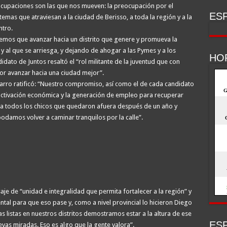
eocupaciones son las que nos mueven: la preocupación por el
ESP
temas que atraviesan a la ciudad de Berisso, a toda la región y a la
ntro.
nemos que avanzar hacia un distrito que genere y promueva la
y al que se arriesga, y dejando de ahogar a las Pymes y a los
HO
ato de Juntos resaltó el “rol militante de la juventud que con
r avanzar hacia una ciudad mejor”.
Garro ratificó: “Nuestro compromiso, así como el de cada candidato
reactivación económica y la generación de empleo para recuperar
a a todos los chicos que quedaron afuera después de un año y
odamos volver a caminar tranquilos por la calle”.
saje de “unidad e integralidad que permita fortalecer a la región” y
al para que eso pase y, como a nivel provincial lo hicieron Diego
as listas en nuestros distritos demostramos estar a la altura de ese
ESP
as miradas. Eso es algo que la gente valora”.