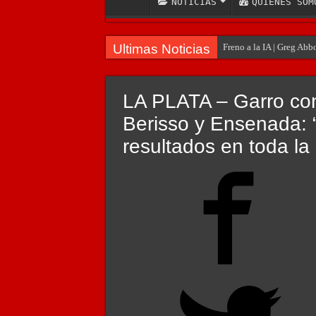
NOTICIAS
QUIENES SOM
Ultimas Noticias
Freno a la IA | Greg Abb
LA PLATA – Garro con
Berisso y Ensenada: 
resultados en toda la 