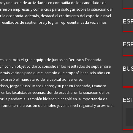
ó hoy una serie de actividades en compañía de los candidatos de
orrieron empresas y comercios para dialogar sobre la situación del
r la economía. Además, destacó el crecimiento del espacio a nivel
ESP
 resultados de septiembre y lograr representar cada vez a más
ESP
s con todo el gran equipo de Juntos en Berisso y Ensenada.
ión con un objetivo claro: consolidar los resultados de septiembre
BU
vez más vecinos para que el cambio que empezó hace seis años en
, expresó el mandatario de la capital bonaerense.
sso, Jorge “Ruso” Marc Llanos; y su par en Ensenada, Leandro
 en las localidades vecinas, donde escucharon la situación de los
ESP
or la pandemia. También hicieron hincapié en la importancia de
omenten la creación de empleo joven a nivel regional y provincial.