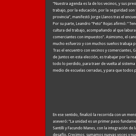
“Nuestra agenda es la de los vecinos, y sus pr
trabajo, por la educación, por la seguridad son 
provincia”, manifestó Jorge Llanos tras el encue
Por su parte, Leandro “Peto” Rojas afirmó: “Te
cultura del trabajo, acompañando al que labura 
comerciantes con impuestos”. Asimismo, el candid
mucho esfuerzo y con muchos sueños trabaja po
Tras el encuentro con vecinos y comerciantes, 
de Juntos en esta elección, es trabajar por la 
todo lo perdido, para traer de vuelta al sistem
medio de escuelas cerradas, y para que todos p
En ese sentido, finalizó la recorrida con un men
aseveró: “La unidad es un primer paso fundament
Santilli y Facundo Manes, con la integración de l
desafío. Crecimos, sumamos nuevas voces y nuev