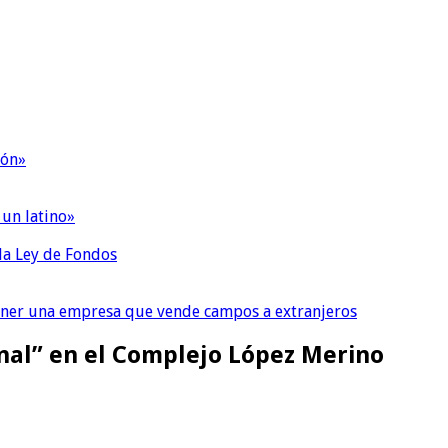
ión»
 un latino»
 la Ley de Fondos
tener una empresa que vende campos a extranjeros
onal” en el Complejo López Merino