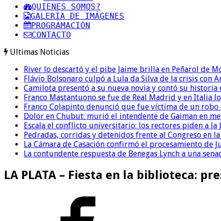
QUIENES SOMOS?
GALERÍA DE IMÁGENES
PROGRAMACIÓN
CONTACTO
Ultimas Noticias
River lo descartó y el pibe Jaime brilla en Peñarol de 
Flávio Bolsonaro culpó a Lula da Silva de la crisis con 
Camilota presentó a su nueva novia y contó su historia
Franco Mastantuono se fue de Real Madrid y en Italia lo
Franco Colapinto denunció que fue víctima de un robo e
Dolor en Chubut: murió el intendente de Gaiman en me
Escala el conflicto universitario: los rectores piden a 
Pedradas, corridas y detenidos frente al Congreso en l
La Cámara de Casación confirmó el procesamiento de Jul
La contundente respuesta de Benegas Lynch a una senad
LA PLATA – Fiesta en la biblioteca: p