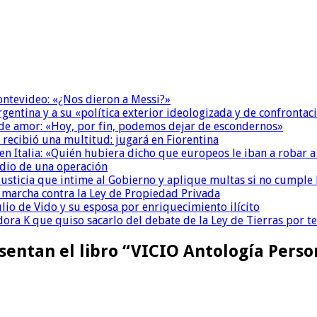
Montevideo: «¿Nos dieron a Messi?»
Argentina y a su «política exterior ideologizada y de confrontac
 de amor: «Hoy, por fin, podemos dejar de escondernos»
 recibió una multitud: jugará en Fiorentina
n Italia: «Quién hubiera dicho que europeos le iban a robar a
dio de una operación
la Justicia que intime al Gobierno y aplique multas si no cumple
a marcha contra la Ley de Propiedad Privada
io de Vido y su esposa por enriquecimiento ilícito
ora K que quiso sacarlo del debate de la Ley de Tierras por 
resentan el libro “VICIO Antología Pers