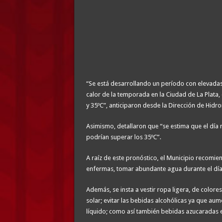
“Se está desarrollando un período con elevada
calor de la temporada en la Ciudad de La Plata
y 35ºC”, anticiparon desde la Dirección de Hid
Asimismo, detallaron que “se estima que el día
podrían superar los 35ºC”.
A raíz de este pronóstico, el Municipio recomie
enfermas, tomar abundante agua durante el día 
Además, se insta a vestir ropa ligera, de colore
solar; evitar las bebidas alcohólicas ya que a
líquido; como así también bebidas azucaradas e 