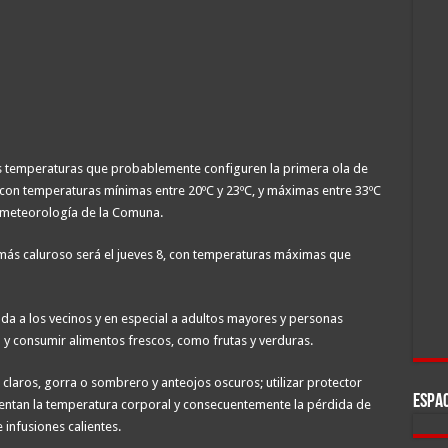
s temperaturas que probablemente configuren la primera ola de
, con temperaturas mínimas entre 20ºC y 23ºC, y máximas entre 33ºC
rometeorología de la Comuna.
 más caluroso será el jueves 8, con temperaturas máximas que
nda a los vecinos y en especial a adultos mayores y personas
y consumir alimentos frescos, como frutas y verduras.
s claros, gorra o sombrero y anteojos oscuros; utilizar protector
ESPAC
umentan la temperatura corporal y consecuentemente la pérdida de
infusiones calientes.