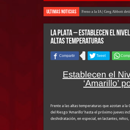
Ultimas Noticias
Freno a la IA | Greg Abbott de
LA PLATA – Establecen el Nivel
altas temperaturas
Establecen el Ni
‘Amarillo’ p
Frente a las altas temperaturas que azotan a la 
del Riesgo ‘Amarillo’ hasta el próximo jueves i
deshidratación, en especial, en lactantes, niño