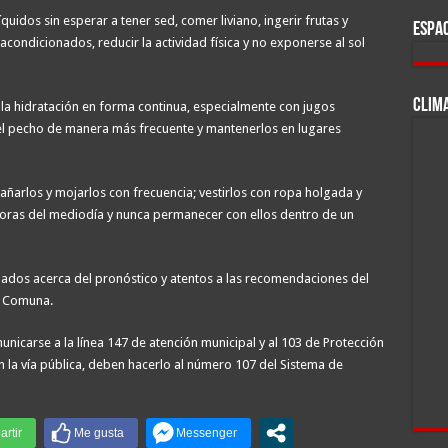
idos sin esperar a tener sed, comer liviano, ingerir frutas y
ESPAC
condicionados, reducir la actividad física y no exponerse al sol
CLIM
n la hidratación en forma continua, especialmente con jugos
er el pecho de manera más frecuente y mantenerlos en lugares
añarlos y mojarlos con frecuencia; vestirlos con ropa holgada y
n horas del mediodía y nunca permanecer con ellos dentro de un
ormados acerca del pronóstico y atentos a las recomendaciones del
la Comuna.
unicarse a la línea 147 de atención municipal y al 103 de Protección
 la vía pública, deben hacerlo al número 107 del Sistema de