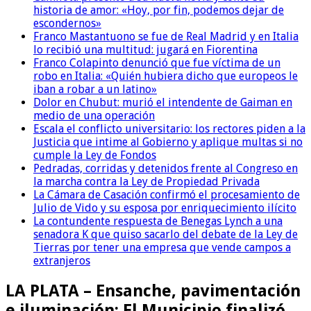
historia de amor: «Hoy, por fin, podemos dejar de
escondernos»
Franco Mastantuono se fue de Real Madrid y en Italia
lo recibió una multitud: jugará en Fiorentina
Franco Colapinto denunció que fue víctima de un
robo en Italia: «Quién hubiera dicho que europeos le
iban a robar a un latino»
Dolor en Chubut: murió el intendente de Gaiman en
medio de una operación
Escala el conflicto universitario: los rectores piden a la
Justicia que intime al Gobierno y aplique multas si no
cumple la Ley de Fondos
Pedradas, corridas y detenidos frente al Congreso en
la marcha contra la Ley de Propiedad Privada
La Cámara de Casación confirmó el procesamiento de
Julio de Vido y su esposa por enriquecimiento ilícito
La contundente respuesta de Benegas Lynch a una
senadora K que quiso sacarlo del debate de la Ley de
Tierras por tener una empresa que vende campos a
extranjeros
LA PLATA – Ensanche, pavimentación
e iluminación: El Municipio finalizó