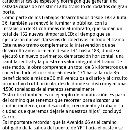
características de espesor y hormigón que generan una
calzada capaz de resistir el alto tránsito de rodados de gran
porte.
Como parte de los trabajos desarrollados desde 183 a Ruta
36, también se renovó la luminaria pública, con la
instalación de 81 columnas de alumbrado, que suman un
total de 152 nuevas lámparas LED; al tiempo que se
ejecutaron nuevas dársenas de colectivos en todo el tramo.
Este nuevo tramo complementa la intervención que se
desarrolló anteriormente desde 131 hasta 183, donde se
ejecutó un nuevo pavimento, demarcación horizontal, una
rambla central y la puesta en valor integral del tramo. De
este modo, la obra comprende un total de 8 kilómetros que
conectan todo el corredor 66 desde 131 hasta la ruta 36
beneficiando a más de 30 mil vehículos a diario y al circuito
productivo frutihortícola, desde donde se distribuyen unas
4.500 toneladas de alimentos semanalmente.
“Esta obra también es un ejemplo de planificación. Es parte
del camino que tenemos que recorrer para alcanzar una
ciudad moderna, con desarrollo, crecimiento y trabajo. La
ciudad que queremos dejarle a nuestros hijos”, concluyó
Garro.
Es importante recordar que la Avenida 66 es el camino
obligado de la salida del puerto de YPF hacia el oeste y se