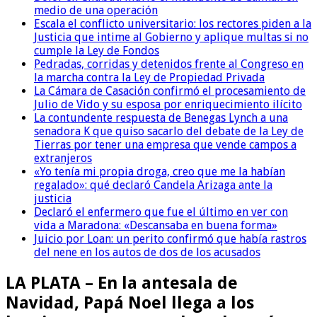
medio de una operación
Escala el conflicto universitario: los rectores piden a la
Justicia que intime al Gobierno y aplique multas si no
cumple la Ley de Fondos
Pedradas, corridas y detenidos frente al Congreso en
la marcha contra la Ley de Propiedad Privada
La Cámara de Casación confirmó el procesamiento de
Julio de Vido y su esposa por enriquecimiento ilícito
La contundente respuesta de Benegas Lynch a una
senadora K que quiso sacarlo del debate de la Ley de
Tierras por tener una empresa que vende campos a
extranjeros
«Yo tenía mi propia droga, creo que me la habían
regalado»: qué declaró Candela Arizaga ante la
justicia
Declaró el enfermero que fue el último en ver con
vida a Maradona: «Descansaba en buena forma»
Juicio por Loan: un perito confirmó que había rastros
del nene en los autos de dos de los acusados
LA PLATA – En la antesala de
Navidad, Papá Noel llega a los