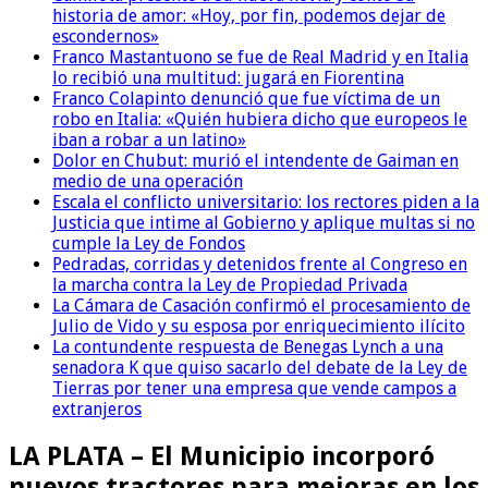
historia de amor: «Hoy, por fin, podemos dejar de
escondernos»
Franco Mastantuono se fue de Real Madrid y en Italia
lo recibió una multitud: jugará en Fiorentina
Franco Colapinto denunció que fue víctima de un
robo en Italia: «Quién hubiera dicho que europeos le
iban a robar a un latino»
Dolor en Chubut: murió el intendente de Gaiman en
medio de una operación
Escala el conflicto universitario: los rectores piden a la
Justicia que intime al Gobierno y aplique multas si no
cumple la Ley de Fondos
Pedradas, corridas y detenidos frente al Congreso en
la marcha contra la Ley de Propiedad Privada
La Cámara de Casación confirmó el procesamiento de
Julio de Vido y su esposa por enriquecimiento ilícito
La contundente respuesta de Benegas Lynch a una
senadora K que quiso sacarlo del debate de la Ley de
Tierras por tener una empresa que vende campos a
extranjeros
LA PLATA – El Municipio incorporó
nuevos tractores para mejoras en los