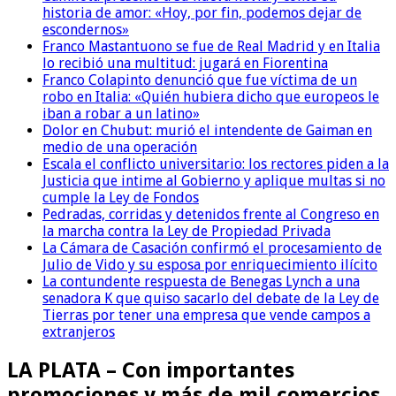
historia de amor: «Hoy, por fin, podemos dejar de
escondernos»
Franco Mastantuono se fue de Real Madrid y en Italia
lo recibió una multitud: jugará en Fiorentina
Franco Colapinto denunció que fue víctima de un
robo en Italia: «Quién hubiera dicho que europeos le
iban a robar a un latino»
Dolor en Chubut: murió el intendente de Gaiman en
medio de una operación
Escala el conflicto universitario: los rectores piden a la
Justicia que intime al Gobierno y aplique multas si no
cumple la Ley de Fondos
Pedradas, corridas y detenidos frente al Congreso en
la marcha contra la Ley de Propiedad Privada
La Cámara de Casación confirmó el procesamiento de
Julio de Vido y su esposa por enriquecimiento ilícito
La contundente respuesta de Benegas Lynch a una
senadora K que quiso sacarlo del debate de la Ley de
Tierras por tener una empresa que vende campos a
extranjeros
LA PLATA – Con importantes
promociones y más de mil comercios