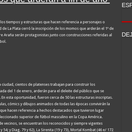
ESP
dora K que quiso sacarlo del debate de la Ley de Tierras por tener una empresa q
os tiempos y estructuras que hacen referencia a personajes o
d de La Plata cerró la inscripción de los momos que arderán el 1º de
DE
re Araña serán protagonistas junto con construcciones referidas al
bol.
 ciudad, cientos de platenses trabajan para construir los
a del 1 de enero, arderán para el deleite del público que se
. En esta oportunidad, fueron cerca de 50 las estructuras inscriptas.
las, cómics y dibujos animados de todas las épocas convivirán la
 que hacen referencia a hechos destacados que tuvieron lugar
leccionado superior de fútbol masculino en la Copa América.
e vecinos, se encuentran los reconocidos y siempre vigentes
54; y Diag. 79 y 62), La Sirenita (19 y 73), Mortal Kombat (46 e/ 172