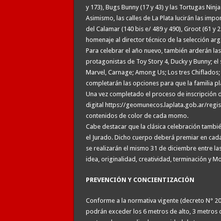
y 173), Bugs Bunny (17 y 43) y las Tortugas Ninjas
Asimismo, las calles de La Plata lucirán las imp
del Calamar (140 bis e/ 489 y 490), Groot (61 y 2
homenaje al director técnico de la selección arg
Para celebrar el año nuevo, también arderán las
protagonistas de Toy Story 4, Ducky y Bunny; el
Marvel, Carnage; Among Us; Los tres Chiflados; 
completarán las opciones para que la familia pla
Una vez completado el proceso de inscripción d
digital https://geomunecos.laplata.gob.ar/registr
contenidos de color de cada momo.
Cabe destacar que la clásica celebración tambi
el Jurado. Dicho cuerpo deberá premiar en cada 
se realizarán el mismo 31 de diciembre entre las
idea, originalidad, creatividad, terminación y 
PREVENCIÓN Y CONCIENTIZACIÓN
Conforme a la normativa vigente (decreto N° 2
podrán exceder los 6 metros de alto, 3 metros