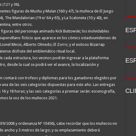
 (121 y 36).
onentes figuras de Mushu y Mulan (160 y 47), la muñeca de El Juego
4), The Mandalorian (19 e/ 64 y 65), y La Scaloneta (10 y 40), en
entina, entre otros.
ESP
 figuras del personaje animado Kick Buttowski; los inolvidables
 supervillano ficticio que aparece en los cómics estadounidenses de
Lionel Messi, Alberto Olmedo; El Zorro; y el exitoso Bizarrap
tense disfrute del emblemático ritual local.
e cada estructura, los vecinos podrán ingresar a la plataforma
ESP
o, desde la cual se podrá ver el avance, la localización y
én contará con trofeos y diplomas para los ganadores elegidos por
una de las seis categorías dispuestas para este año. Las entregas
CL
 16 y 18 horas; y las seis categorías a premiar serán: escenografía,
Momos la voz de los muñecos 2021.
039/2008 y ordenanza Nº 10456), cabe recordar que los muñecos no
 de ancho y 3 metros de largo; y su emplazamiento deberá