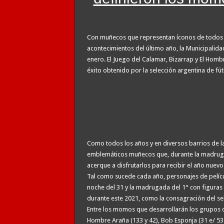
La contundente respuesta de Benegas Lynch a una sena
Con muñecos que representan íconos de todos l
acontecimientos del último año, la Municipalida
enero. El Juego del Calamar, Bizarrap y El Homb
éxito obtenido por la selección argentina de fút
Como todos los años y en diversos barrios de la
emblemáticos muñecos que, durante la madrugad
acerque a disfrutarlos para recibir el año nuevo
Tal como sucede cada año, personajes de pelícu
noche del 31 y la madrugada del 1° con figuras
durante este 2021, como la consagración del se
Entre los momos que desarrollarán los grupos d
Hombre Araña (133 y 42), Bob Esponja (31 e/ 53 y 