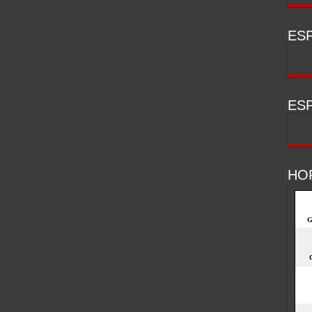
ESP
ESP
HO