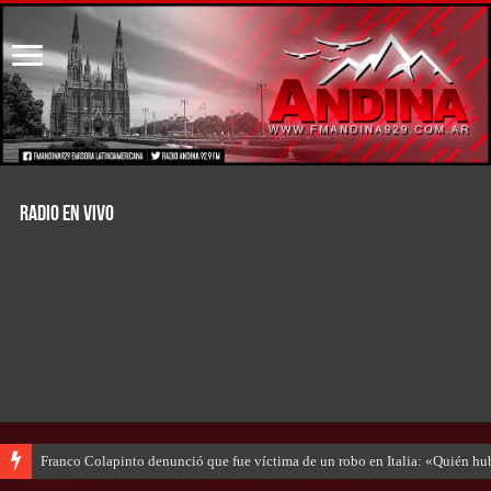
RADIO EN VIVO
Franco Colapinto denunció que fue víctima de un robo en Italia: «Quién hub