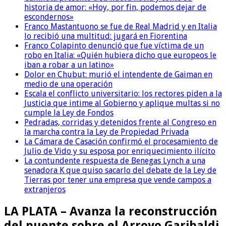
historia de amor: «Hoy, por fin, podemos dejar de
escondernos»
Franco Mastantuono se fue de Real Madrid y en Italia
lo recibió una multitud: jugará en Fiorentina
Franco Colapinto denunció que fue víctima de un
robo en Italia: «Quién hubiera dicho que europeos le
iban a robar a un latino»
Dolor en Chubut: murió el intendente de Gaiman en
medio de una operación
Escala el conflicto universitario: los rectores piden a la
Justicia que intime al Gobierno y aplique multas si no
cumple la Ley de Fondos
Pedradas, corridas y detenidos frente al Congreso en
la marcha contra la Ley de Propiedad Privada
La Cámara de Casación confirmó el procesamiento de
Julio de Vido y su esposa por enriquecimiento ilícito
La contundente respuesta de Benegas Lynch a una
senadora K que quiso sacarlo del debate de la Ley de
Tierras por tener una empresa que vende campos a
extranjeros
LA PLATA – Avanza la reconstrucción
del puente sobre el Arroyo Garibaldi