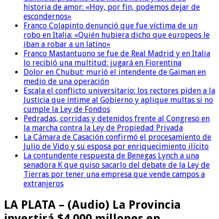
historia de amor: «Hoy, por fin, podemos dejar de
escondernos»
Franco Colapinto denunció que fue víctima de un
robo en Italia: «Quién hubiera dicho que europeos le
iban a robar a un latino»
Franco Mastantuono se fue de Real Madrid y en Italia
lo recibió una multitud: jugará en Fiorentina
Dolor en Chubut: murió el intendente de Gaiman en
medio de una operación
Escala el conflicto universitario: los rectores piden a la
Justicia que intime al Gobierno y aplique multas si no
cumple la Ley de Fondos
Pedradas, corridas y detenidos frente al Congreso en
la marcha contra la Ley de Propiedad Privada
La Cámara de Casación confirmó el procesamiento de
Julio de Vido y su esposa por enriquecimiento ilícito
La contundente respuesta de Benegas Lynch a una
senadora K que quiso sacarlo del debate de la Ley de
Tierras por tener una empresa que vende campos a
extranjeros
LA PLATA – (Audio) La Provincia
invertirá $4.000 millones en