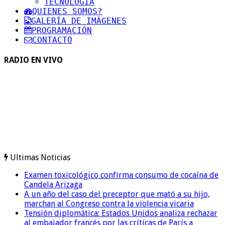
TECNOLOGIA
QUIENES SOMOS?
GALERÍA DE IMÁGENES
PROGRAMACIÓN
CONTACTO
RADIO EN VIVO
Ultimas Noticias
Examen toxicológico confirma consumo de cocaína de
Candela Arizaga
A un año del caso del preceptor que mató a su hijo,
marchan al Congreso contra la violencia vicaria
Tensión diplomática: Estados Unidos analiza rechazar
al embajador francés por las críticas de París a