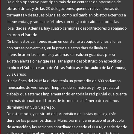
De dicho operativo participan más de un centenar de operarios de
obras hídricas y de las 23 delegaciones, quienes relevan bocas de
tormentas y desagües pluviales, como así también objetos externos a
las viviendas, y ramas de árboles con riesgo de caída en todas las
localidades. Además, hay cuatro camiones desobtructores trabajando
en todo el Partido.
“Si bien estos camiones están en constante trabajo de lunes a lunes
con tareas preventivas, en la previa a estos días de lluvia se
intensificaron las acciones y además se realizan guardias por si
existen alertas o hay que realizar alguna desobstrucción específica”,
explicó el Subsecretario de Obras Públicas e Hidráulica de la Comuna,
Luis Caruso.
“Hacia fines del 2015 la ciudad tenía un promedio de 600 reclamos
mensuales de vecinos por limpieza de sumideros y hoy, gracias al
trabajo que estamos implementando en toda la red pluvial que cuenta
con más de cuatro mil bocas de tormenta, el número de reclamos
disminuyó un 95%”, agregó.
De este modo, y en virtud del pronóstico de lluvias que seguirán
durante los próximos días, el Municipio mantiene activo el protocolo
de actuación y las acciones coordinadas desde el COEM, desde donde
se lleva adelante el monitoreo a través de los radares del Sistema