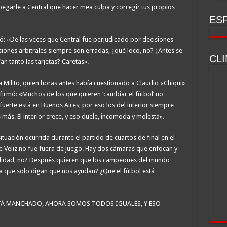
pegarle a Central que hacer mea culpa y corregir tus propios
ESP
 «De las veces que Central fue perjudicado por decisiones
isiones arbitrales siempre son erradas, ¿qué loco, no? ¿Antes se
CL
n tanto las tarjetas? Caretas».
 Milito, quien horas antes había cuestionado a Claudio «Chiqui»
afirmó: «Muchos de los que quieren ‘cambiar el fútbol’ no
fuerte está en Buenos Aires, por eso los del interior siempre
más. El interior crece, y eso duele, incomoda y molesta».
tuación ocurrida durante el partido de cuartos de final en el
de Veliz no fue fuera de juego. Hay dos cámaras que enfocan y
ualidad, no? Después quieren que los campeones del mundo
a que solo digan que nos ayudan? ¿Que el fútbol está
O ESTÁ MANCHADO, AHORA SOMOS TODOS IGUALES, Y ESO