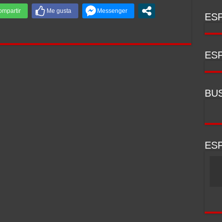
ESP
ESP
BU
ESP