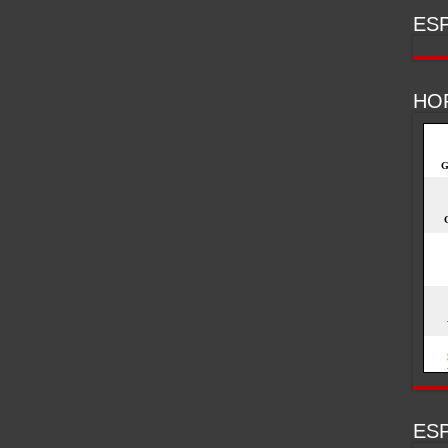
ESP
HO
ESP