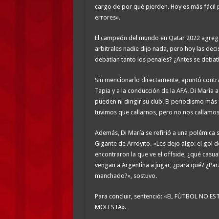
cargo de por qué pierden. Hoy es más fácil 
errores».
El campeón del mundo en Qatar 2022 agregó:
arbitrales nadie dijo nada, pero hoy las dec
debatían tanto los penales? ¿Antes se debatía
Sin mencionarlo directamente, apuntó contra
Tapia y a la conducción de la AFA. Di María 
pueden ni dirigir su club. El periodismo más 
tuvimos que callarnos, pero no nos callamos 
Además, Di María se refirió a una polémica si
Gigante de Arroyito. «Les dejo algo: el gol 
encontraron la que ve el offside, ¿qué cas
vengan a Argentina a jugar, ¿para qué? ¿Par
manchado?», sostuvo.
Para concluir, sentenció: «EL FÚTBOL N
MOLESTA».