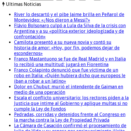
Ultimas Noticias
River lo descartó y el pibe Jaime brilla en Peñarol de
Montevideo: «¿Nos dieron a Messi?»
Flávio Bolsonaro culpó a Lula da Silva de la crisis con
Argentina y a su «política exterior ideologizada y de
confrontación»
Camilota presentó a su nueva novia y contó su
historia de amor: «Hoy, por fin, podemos dejar de
escondernos»
Franco Mastantuono se fue de Real Madrid y en Italia
lo recibió una multitud: jugará en Fiorentina
Franco Colapinto denunció que fue víctima de un
robo en Italia: «Quién hubiera dicho que europeos le
iban a robar a un latino»
Dolor en Chubut: murió el intendente de Gaiman en
medio de una operación
Escala el conflicto universitario: los rectores piden a la
Justicia que intime al Gobierno y aplique multas si no
cumple la Ley de Fondos
Pedradas, corridas y detenidos frente al Congreso en
la marcha contra la Ley de Propiedad Privada
La Cámara de Casación confirmó el procesamiento de