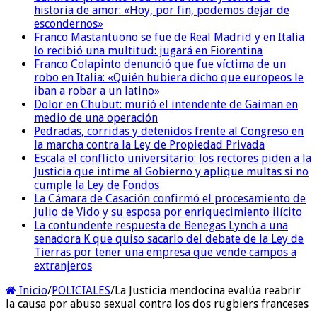
historia de amor: «Hoy, por fin, podemos dejar de
escondernos»
Franco Mastantuono se fue de Real Madrid y en Italia
lo recibió una multitud: jugará en Fiorentina
Franco Colapinto denunció que fue víctima de un
robo en Italia: «Quién hubiera dicho que europeos le
iban a robar a un latino»
Dolor en Chubut: murió el intendente de Gaiman en
medio de una operación
Pedradas, corridas y detenidos frente al Congreso en
la marcha contra la Ley de Propiedad Privada
Escala el conflicto universitario: los rectores piden a la
Justicia que intime al Gobierno y aplique multas si no
cumple la Ley de Fondos
La Cámara de Casación confirmó el procesamiento de
Julio de Vido y su esposa por enriquecimiento ilícito
La contundente respuesta de Benegas Lynch a una
senadora K que quiso sacarlo del debate de la Ley de
Tierras por tener una empresa que vende campos a
extranjeros
Inicio
/
POLICIALES
/
La Justicia mendocina evalúa reabrir
la causa por abuso sexual contra los dos rugbiers franceses