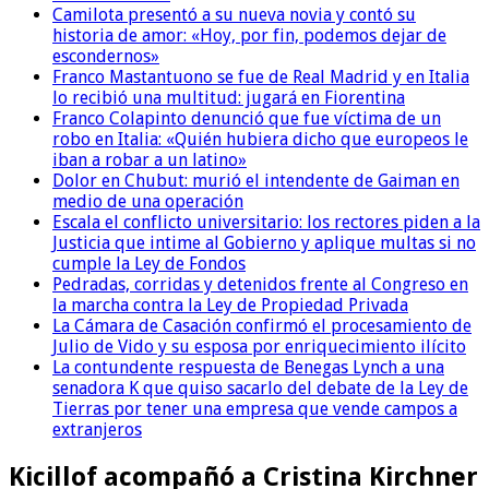
Camilota presentó a su nueva novia y contó su
historia de amor: «Hoy, por fin, podemos dejar de
escondernos»
Franco Mastantuono se fue de Real Madrid y en Italia
lo recibió una multitud: jugará en Fiorentina
Franco Colapinto denunció que fue víctima de un
robo en Italia: «Quién hubiera dicho que europeos le
iban a robar a un latino»
Dolor en Chubut: murió el intendente de Gaiman en
medio de una operación
Escala el conflicto universitario: los rectores piden a la
Justicia que intime al Gobierno y aplique multas si no
cumple la Ley de Fondos
Pedradas, corridas y detenidos frente al Congreso en
la marcha contra la Ley de Propiedad Privada
La Cámara de Casación confirmó el procesamiento de
Julio de Vido y su esposa por enriquecimiento ilícito
La contundente respuesta de Benegas Lynch a una
senadora K que quiso sacarlo del debate de la Ley de
Tierras por tener una empresa que vende campos a
extranjeros
Kicillof acompañó a Cristina Kirchner