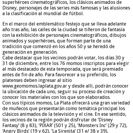
superhéroes cinematográficos, los clásicos animados de
Disney, personajes de las series más famosas y las alusiones
a la clasificación al mundial de fútbol.
En el marco del emblemático festejo que se lleva adelante
año tras año, las calles de la ciudad se tiñeron de fantasía
con la exhibición de personajes cinematográficos, dibujos
animados y superhéroes, que forman parte de una
tradición que comenzó en los años 50 y se heredó de
generación en generación.
Cabe destacar que los vecinos podrán votar, los días 30 y
31 de diciembre, entre los 76 momos inscriptos para elegir
al más destacado de esta temporada, que será premiado
antes de fin de año. Para favorecer a su preferido, los
platenses deben ingresar al sitio
www.geomomos.laplata.gov.ar y desde allí, podrán conocer
la ubicación de cada uno, seguir su proceso de creación y
conocer los materiales con los que son elaborados.
Con sus típicos momos, La Plata ofrecerá una gran variedad
de muñecos que presentarán como temática principal los
clásicos animados de la televisión y el cine. En ese sentido,
los vecinos de la región podrán disfrutar de ‘Disney
Fantasy’ (8 y 83), ‘PIXAR’ (501 y 25), ‘Monsters Inc’ (29 y 72),
‘Angry Birds’ (19 y 62), ‘La Sirenita’ (31 e/ 38 y 39),