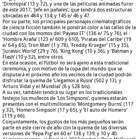
‘Dinotopía’ (13 y 72), y una de las películas animadas furor
de este 2017, ‘Jefe en pañales’, que tendrá dos estructuras
ubicadas en 484 y 134; y 145 e/ 46 y 47.
Por su parte, los principales personajes cinematográficos
de ciencia ficción también le pondrán color a las calles de la
ciudad con los momos del ‘Payaso IT’ (136 e/ 75 y 76), el
‘Hombre Araña’ (123 e/ 609 y 610), ‘Piratas del Caribe’ (19
e/ 64 y 65), ‘Iron Man’ (1 y 78), ‘Freddy Krueger’ (15 y 35),
‘Jurassic World’ (29 y 76), ‘King Kong’ (10 y 36), y ‘Batman y
Flash’ (10 y 32), entre otros.
En esta ocasión, el fútbol no será ajeno a esta tradicional
ceremonia, y con motivo de la copa del mundo que se
disputará el próximo año los vecinos de la ciudad podrán
disfrutar la quema de ‘Llegamos a Rusia’ (502 y 13), y
‘Arturo Vidal y el Mundial’ (6 y 528 bis).
A su vez, también tendrá su lugar en los tradicionales
festejos los muñecos de ‘Los Simpsons’, quienes estarán
presentes con el multimillonario ‘Montgomery Burns’ (117
y 32), ‘Homero Simpson’ (17 y 65), y ‘El auto de Homero’
(119 y 66).
Conjuntamente, los gustos de los más pequeños serán
parte en este cierre de año con la quema de las diversas
versiones de ‘Pepa Pig’ en 60 e/ 138 y 139; y 10 y 40.