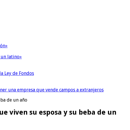
ión»
 un latino»
 la Ley de Fondos
tener una empresa que vende campos a extranjeros
eba de un año
e viven su esposa y su beba de un