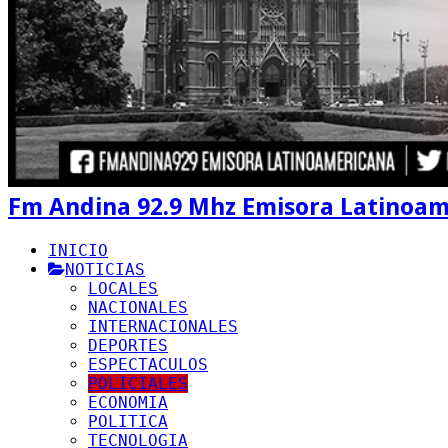
Fm Andina 92.9 Mhz Emisora Latinoa
INICIO
NOTICIAS
LOCALES
NACIONALES
INTERNACIONALES
DEPORTES
ESPECTACULOS
POLICIALES
ECONOMIA
POLITICA
TECNOLOGIA