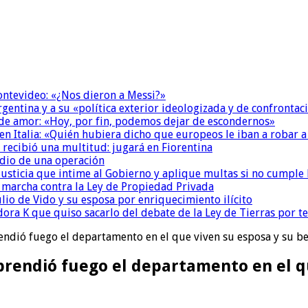
Montevideo: «¿Nos dieron a Messi?»
Argentina y a su «política exterior ideologizada y de confrontac
 de amor: «Hoy, por fin, podemos dejar de escondernos»
n Italia: «Quién hubiera dicho que europeos le iban a robar a
 recibió una multitud: jugará en Fiorentina
dio de una operación
la Justicia que intime al Gobierno y aplique multas si no cumple
a marcha contra la Ley de Propiedad Privada
io de Vido y su esposa por enriquecimiento ilícito
ora K que quiso sacarlo del debate de la Ley de Tierras por 
endió fuego el departamento en el que viven su esposa y su b
rendió fuego el departamento en el qu