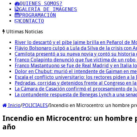
QUIENES SOMOS?
GALERÍA DE IMÁGENES
PROGRAMACIÓN
CONTACTO
Ultimas Noticias
River lo descartó y el pibe Jaime brilla en Peñarol de 
Flávio Bolsonaro culpó a Lula da Silva de la crisis con 
Camilota presentó a su nueva novia y contó su historia
Franco Colapinto denunció que fue víctima de un robo e
Franco Mastantuono se fue de Real Madrid y en Italia lo
Dolor en Chubut: murió el intendente de Gaiman en me
Escala el conflicto universitario: los rectores piden a 
Pedradas, corridas y detenidos frente al Congreso en l
La Cámara de Casación confirmó el procesamiento de Jul
La contundente respuesta de Benegas Lynch a una senad
Inicio
/
POLICIALES
/
Incendio en Microcentro: un hombre pr
Incendio en Microcentro: un hombre p
año