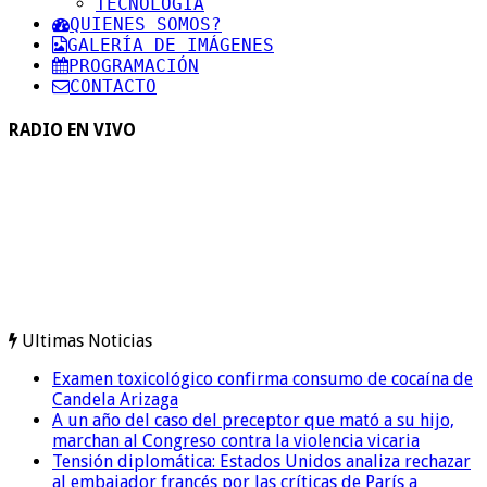
TECNOLOGIA
QUIENES SOMOS?
GALERÍA DE IMÁGENES
PROGRAMACIÓN
CONTACTO
RADIO EN VIVO
Ultimas Noticias
Examen toxicológico confirma consumo de cocaína de
Candela Arizaga
A un año del caso del preceptor que mató a su hijo,
marchan al Congreso contra la violencia vicaria
Tensión diplomática: Estados Unidos analiza rechazar
al embajador francés por las críticas de París a