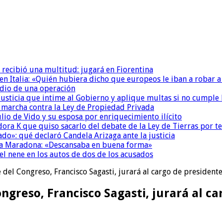
 recibió una multitud: jugará en Fiorentina
n Italia: «Quién hubiera dicho que europeos le iban a robar a
dio de una operación
la Justicia que intime al Gobierno y aplique multas si no cumple
a marcha contra la Ley de Propiedad Privada
io de Vido y su esposa por enriquecimiento ilícito
ora K que quiso sacarlo del debate de la Ley de Tierras por 
do»: qué declaró Candela Arizaga ante la justicia
a a Maradona: «Descansaba en buena forma»
el nene en los autos de dos de los acusados
e del Congreso, Francisco Sagasti, jurará al cargo de president
Congreso, Francisco Sagasti, jurará al c