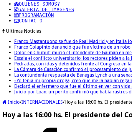
QUIENES SOMOS?
GALERÍA DE IMÁGENES
PROGRAMACIÓN
CONTACTO
Ultimas Noticias
Franco Mastantuono se fue de Real Madrid y en Italia lo
Franco Colapinto denunció que fue víctima de un robo e
Dolor en Chubut: murió el intendente de Gaiman en me
Escala el conflicto universitario: los rectores piden a 
Pedradas, corridas y detenidos frente al Congreso en l
La Cámara de Casación confirmó el procesamiento de Jul
La contundente respuesta de Benegas Lynch a una senad
«Yo tenía mi propia droga, creo que me la habían regala
Declaró el enfermero que fue el último en ver con vid
Juicio por Loan: un perito confirmó que había rastros d
Inicio
/
INTERNACIONALES
/
Hoy a las 16:00 hs. El president
Hoy a las 16:00 hs. El presidente del 