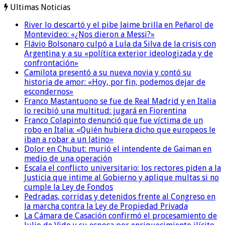
Ultimas Noticias
River lo descartó y el pibe Jaime brilla en Peñarol de
Montevideo: «¿Nos dieron a Messi?»
Flávio Bolsonaro culpó a Lula da Silva de la crisis con
Argentina y a su «política exterior ideologizada y de
confrontación»
Camilota presentó a su nueva novia y contó su
historia de amor: «Hoy, por fin, podemos dejar de
escondernos»
Franco Mastantuono se fue de Real Madrid y en Italia
lo recibió una multitud: jugará en Fiorentina
Franco Colapinto denunció que fue víctima de un
robo en Italia: «Quién hubiera dicho que europeos le
iban a robar a un latino»
Dolor en Chubut: murió el intendente de Gaiman en
medio de una operación
Escala el conflicto universitario: los rectores piden a la
Justicia que intime al Gobierno y aplique multas si no
cumple la Ley de Fondos
Pedradas, corridas y detenidos frente al Congreso en
la marcha contra la Ley de Propiedad Privada
La Cámara de Casación confirmó el procesamiento de