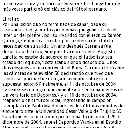
torneo apertura y un torneo clausura.2​ Es el jugador que
más veces participó del clásico del fútbol peruano.
El retiro
Por una lesión que no terminaba de sanar, dada su
avanzada edad, y por los problemas que generaba en el
interior del plantel, por su rivalidad con el técnico Ramón
Quiroga,3​ empezó a circular por la interna del club la
necesidad de su salida. Un año después Carranza fue
despedido del club, aunque el vicepresidente Augusto
Lanatta no estaba de acuerdo en que el futbolista sea
cesado del equipo,4​ éste acabó siendo despedido. Unos
días después en una entrevista el Puma Carranza lloró ante
las cámaras de televisión,5​6​ declarando que tuvo que
renunciar porque fue obligado a mentir sobre una
supuesta lesión.6​ Finalmente, el 11 de octubre de 2004
Carranza se reintegró nuevamente a los entrenamientos de
Universitario de Deportes,7​ y el 16 de octubre de 2004,
reapareció en el fútbol local, ingresando al campo en
reemplazó de Paolo Maldonado, en los últimos minutos del
encuentro ante la Universidad César Vallejo de Trujillo.8​9​
Su último encuentro como profesional lo disputó el 26 de
diciembre de 2004, ante el Deportivo Wanka en el Estadio
Monumental, con victoria para Universitario por 5-2,9​