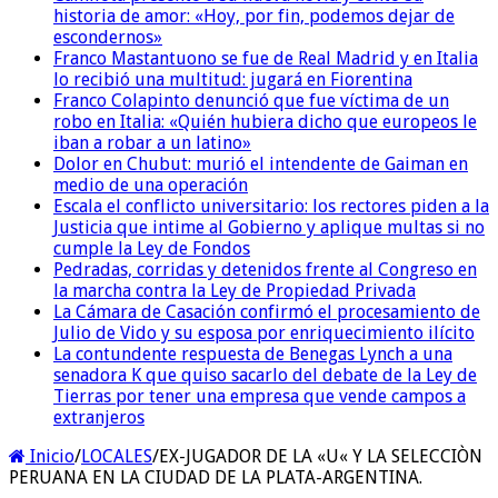
historia de amor: «Hoy, por fin, podemos dejar de
escondernos»
Franco Mastantuono se fue de Real Madrid y en Italia
lo recibió una multitud: jugará en Fiorentina
Franco Colapinto denunció que fue víctima de un
robo en Italia: «Quién hubiera dicho que europeos le
iban a robar a un latino»
Dolor en Chubut: murió el intendente de Gaiman en
medio de una operación
Escala el conflicto universitario: los rectores piden a la
Justicia que intime al Gobierno y aplique multas si no
cumple la Ley de Fondos
Pedradas, corridas y detenidos frente al Congreso en
la marcha contra la Ley de Propiedad Privada
La Cámara de Casación confirmó el procesamiento de
Julio de Vido y su esposa por enriquecimiento ilícito
La contundente respuesta de Benegas Lynch a una
senadora K que quiso sacarlo del debate de la Ley de
Tierras por tener una empresa que vende campos a
extranjeros
Inicio
/
LOCALES
/
EX-JUGADOR DE LA «U« Y LA SELECCIÒN
PERUANA EN LA CIUDAD DE LA PLATA-ARGENTINA.