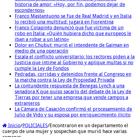
historia de amor: «Hoy, por fin, podemos dejar de
escondernos»
Franco Mastantuono se fue de Real Madrid y en Italia
lo recibió una multitud: jugará en Fiorentina
Franco Colapinto denunció que fue víctima de un
robo en Italia: «Quién hubiera dicho que europeos le
iban a robar a un latino»
Dolor en Chubut: murió el intendente de Gaiman en
medio de una operación
Escala el conflicto universitario: los rectores piden a la
Justicia que intime al Gobierno y aplique multas si no
cumple la Ley de Fondos
Pedradas, corridas y detenidos frente al Congreso en
la marcha contra la Ley de Propiedad Privada
La contundente respuesta de Benegas Lynch a una
senadora K que quiso sacarlo del debate de la Ley de
Tierras por tener una empresa que vende campos a
extranjeros
La Cámara de Casación confirmó el procesamiento de
Julio de Vido y su esposa por enriquecimiento ilícito
Inicio
/
POLICIALES
/
Encontraron en un departamento el
cuerpo de una mujer y sospechan que murió hace varias