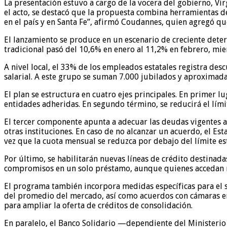
La presentación estuvo a cargo de la vocera del gobierno, Vir
el acto, se destacó que la propuesta combina herramientas de 
en el país y en Santa Fe”, afirmó Coudannes, quien agregó que
El lanzamiento se produce en un escenario de creciente deteri
tradicional pasó del 10,6% en enero al 11,2% en febrero, mie
A nivel local, el 33% de los empleados estatales registra de
salarial. A este grupo se suman 7.000 jubilados y aproximad
El plan se estructura en cuatro ejes principales. En primer
entidades adheridas. En segundo término, se reducirá el límit
El tercer componente apunta a adecuar las deudas vigentes a 
otras instituciones. En caso de no alcanzar un acuerdo, el Est
vez que la cuota mensual se reduzca por debajo del límite es
Por último, se habilitarán nuevas líneas de crédito destinad
compromisos en un solo préstamo, aunque quienes accedan n
El programa también incorpora medidas específicas para el se
del promedio del mercado, así como acuerdos con cámaras e
para ampliar la oferta de créditos de consolidación.
En paralelo, el Banco Solidario —dependiente del Ministeri