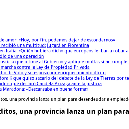
 de amor: «Hoy, por fin, podemos dejar de escondernos»
 recibió una multitud: jugará en Fiorentina
n Italia: «Quién hubiera dicho que europeos le iban a robar a
dio de una operación
la Justicia que intime al Gobierno y aplique multas si no cumple
a marcha contra la Ley de Propiedad Privada
io de Vido y su esposa por enriquecimiento ilícito
ora K que quiso sacarlo del debate de la Ley de Tierras por 
do»: qué declaró Candela Arizaga ante la justicia
a a Maradona: «Descansaba en buena forma»
itos, una provincia lanza un plan para desendeudar a emplead
éditos, una provincia lanza un plan pa