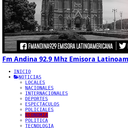
Fm Andina 92.9 Mhz Emisora Latinoa
INICIO
NOTICIAS
LOCALES
NACIONALES
INTERNACIONALES
DEPORTES
ESPECTACULOS
POLICIALES
ECONOMIA
POLITICA
TECNOLOGIA