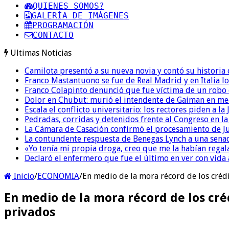
QUIENES SOMOS?
GALERÍA DE IMÁGENES
PROGRAMACIÓN
CONTACTO
Ultimas Noticias
Camilota presentó a su nueva novia y contó su historia
Franco Mastantuono se fue de Real Madrid y en Italia lo
Franco Colapinto denunció que fue víctima de un robo e
Dolor en Chubut: murió el intendente de Gaiman en me
Escala el conflicto universitario: los rectores piden a 
Pedradas, corridas y detenidos frente al Congreso en l
La Cámara de Casación confirmó el procesamiento de Jul
La contundente respuesta de Benegas Lynch a una senad
«Yo tenía mi propia droga, creo que me la habían regala
Declaró el enfermero que fue el último en ver con vid
Inicio
/
ECONOMIA
/
En medio de la mora récord de los créd
En medio de la mora récord de los cr
privados