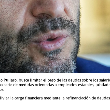
o Pullaro, busca limitar el peso de las deudas sobre los salar
a serie de medidas orientadas a empleados estatales, jubilad
os.
iviar la carga financiera mediante la refinanciación de deudas 