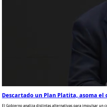
Descartado un Plan Platita, asoma el 
El Gobierno analiza distintas alternativas para impulsar un