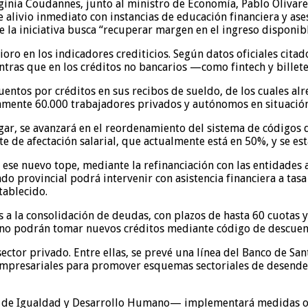
ginia Coudannes, junto al ministro de Economía, Pablo Olivares
alivio inmediato con instancias de educación financiera y ases
 la iniciativa busca “recuperar margen en el ingreso disponible
oro en los indicadores crediticios. Según datos oficiales citad
ntras que en los créditos no bancarios —como fintech y billete
scuentos por créditos en sus recibos de sueldo, de los cuales 
amente 60.000 trabajadores privados y autónomos en situación
 lugar, se avanzará en el reordenamiento del sistema de códig
e de afectación salarial, que actualmente está en 50%, y se es
ese nuevo tope, mediante la refinanciación con las entidades a
ado provincial podrá intervenir con asistencia financiera a tasa
tablecido.
as a la consolidación de deudas, con plazos de hasta 60 cuotas
o podrán tomar nuevos créditos mediante código de descuento
ctor privado. Entre ellas, se prevé una línea del Banco de San
mpresariales para promover esquemas sectoriales de desendeu
o de Igualdad y Desarrollo Humano— implementará medidas ori