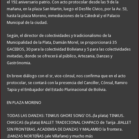
el 192 aniversario patrio. Con acto protocolar desde las 9 de la
mañana, en la plaza San Martin, luego el Desfile Cívico, por la Av. 53,
hasta la plaza Moreno, inmediaciones de la Cátedral y el Palacio
Municipal de la ciudad.
Según, el director de colectividades y tradicionalismo de la
Municipalidad de la Plata, Damián Morel, se proporcionará 35
GACEBOS, 30 para la colectividad Boliviana y 5 para las colectividades
invitadas, donde se ofrecerá al público, Artezania, Danzas y
Gastrónomia.
En breve diálogo con el sr, vice-cónsul, nos confirma que en el acto
protocolar, se contará con la presencia del Canciller, Cónsul, Ramiro
Tapia y el Embajador del Estado Plurinacional de Bolivia.
EN PLAZA MORENO
TODAS LAS DANZAS: TINKUS GHORI SONG’ OS..(la plata) TINKUS.
CHASCAS (la plata) BALLET TRADICIONAL CHAPACO de Tarija ..BALLET
SIN FRONTERAS. ACADEMIA DE DANZAS Y MALAMBO la frontera.
.DANZAS NORTEÑAS (ale Villafane) y mucho más