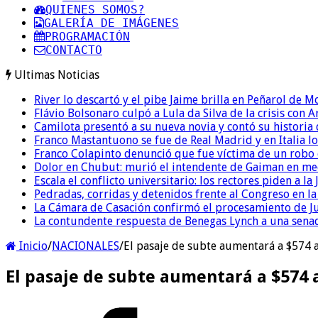
QUIENES SOMOS?
GALERÍA DE IMÁGENES
PROGRAMACIÓN
CONTACTO
Ultimas Noticias
River lo descartó y el pibe Jaime brilla en Peñarol de 
Flávio Bolsonaro culpó a Lula da Silva de la crisis con 
Camilota presentó a su nueva novia y contó su historia
Franco Mastantuono se fue de Real Madrid y en Italia lo
Franco Colapinto denunció que fue víctima de un robo e
Dolor en Chubut: murió el intendente de Gaiman en me
Escala el conflicto universitario: los rectores piden a 
Pedradas, corridas y detenidos frente al Congreso en l
La Cámara de Casación confirmó el procesamiento de Jul
La contundente respuesta de Benegas Lynch a una senad
Inicio
/
NACIONALES
/
El pasaje de subte aumentará a $574 a
El pasaje de subte aumentará a $574 a