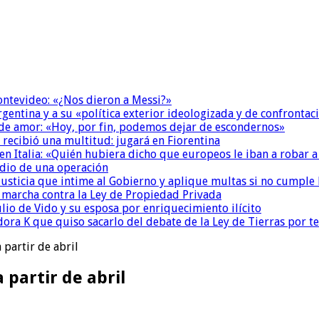
Montevideo: «¿Nos dieron a Messi?»
Argentina y a su «política exterior ideologizada y de confrontac
 de amor: «Hoy, por fin, podemos dejar de escondernos»
 recibió una multitud: jugará en Fiorentina
n Italia: «Quién hubiera dicho que europeos le iban a robar a
dio de una operación
la Justicia que intime al Gobierno y aplique multas si no cumple
a marcha contra la Ley de Propiedad Privada
io de Vido y su esposa por enriquecimiento ilícito
ora K que quiso sacarlo del debate de la Ley de Tierras por 
 partir de abril
 partir de abril