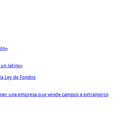
ión»
 un latino»
 la Ley de Fondos
tener una empresa que vende campos a extranjeros