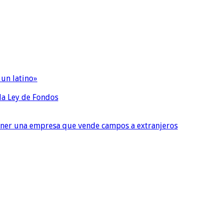
 un latino»
 la Ley de Fondos
tener una empresa que vende campos a extranjeros