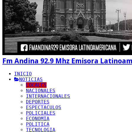
Fm Andina 92.9 Mhz Emisora Latinoa
INICIO
NOTICIAS
LOCALES
NACIONALES
INTERNACIONALES
DEPORTES
ESPECTACULOS
POLICIALES
ECONOMIA
POLITICA
TECNOLOGIA