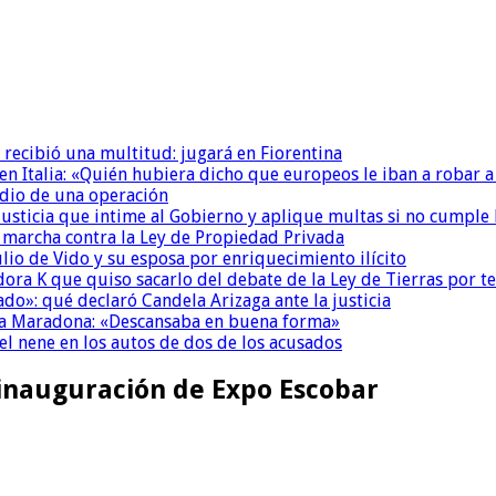
 recibió una multitud: jugará en Fiorentina
n Italia: «Quién hubiera dicho que europeos le iban a robar a
dio de una operación
la Justicia que intime al Gobierno y aplique multas si no cumple
a marcha contra la Ley de Propiedad Privada
io de Vido y su esposa por enriquecimiento ilícito
ora K que quiso sacarlo del debate de la Ley de Tierras por 
do»: qué declaró Candela Arizaga ante la justicia
a a Maradona: «Descansaba en buena forma»
el nene en los autos de dos de los acusados
a inauguración de Expo Escobar