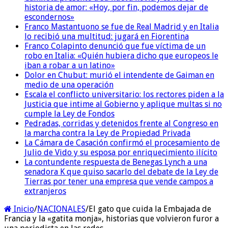
historia de amor: «Hoy, por fin, podemos dejar de
escondernos»
Franco Mastantuono se fue de Real Madrid y en Italia
lo recibió una multitud: jugará en Fiorentina
Franco Colapinto denunció que fue víctima de un
robo en Italia: «Quién hubiera dicho que europeos le
iban a robar a un latino»
Dolor en Chubut: murió el intendente de Gaiman en
medio de una operación
Escala el conflicto universitario: los rectores piden a la
Justicia que intime al Gobierno y aplique multas si no
cumple la Ley de Fondos
Pedradas, corridas y detenidos frente al Congreso en
la marcha contra la Ley de Propiedad Privada
La Cámara de Casación confirmó el procesamiento de
Julio de Vido y su esposa por enriquecimiento ilícito
La contundente respuesta de Benegas Lynch a una
senadora K que quiso sacarlo del debate de la Ley de
Tierras por tener una empresa que vende campos a
extranjeros
Inicio
/
NACIONALES
/
El gato que cuida la Embajada de
Francia y la «gatita monja», historias que volvieron furor a